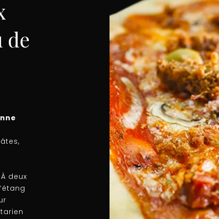
x
 de
enne
âtes,
 À deux
l’étang
ur
tarien