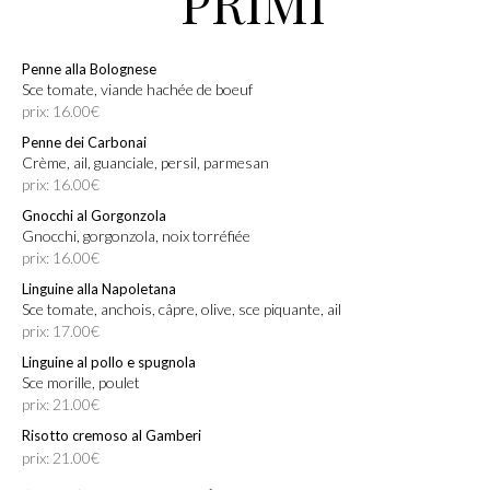
PRIMI
Penne alla Bolognese
Sce tomate, viande hachée de boeuf
prix: 16.00€
Penne dei Carbonai
Crème, ail, guanciale, persil, parmesan
prix: 16.00€
Gnocchi al Gorgonzola
Gnocchi, gorgonzola, noix torréfiée
prix: 16.00€
Linguine alla Napoletana
Sce tomate, anchois, câpre, olive, sce piquante, ail
prix: 17.00€
Linguine al pollo e spugnola
Sce morille, poulet
prix: 21.00€
Risotto cremoso al Gamberi
prix: 21.00€