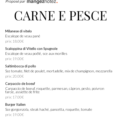
Proposé par
CARNE E PESCE
Milanese di vitelo
Escalope de veau pané
prix: 18.00€
Scaloppina di Vitello con Spugnole
Escalope de veau poêlé, sce aux morilles
prix: 19.00€
Saltimbocca di pollo
Sce tomate, filet de poulet, mortadelle, mix de champignon, mozzarella
prix: 20.00€
Carpaccio de boeuf
Carpaccio de boeuf, roquette, parmesan, câpron, pesto, poivron
farcie, assiette de frite
prix: 17.00€
Burger Italien
Sce gorgonzola, steak haché, pancetta, roquette, tomate
prix: 19.00€